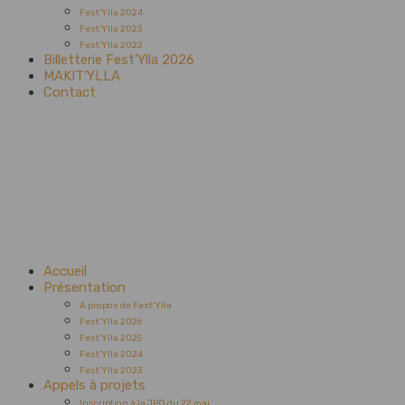
Fest’Ylla 2024
Fest’Ylla 2023
Fest’Ylla 2022
Billetterie Fest’Ylla 2026
MAKIT’YLLA
Contact
Accueil
Présentation
A propos de Fest’Ylla
Fest’Ylla 2026
Fest’Ylla 2025
Fest’Ylla 2024
Fest’Ylla 2023
Appels à projets
Inscription à la JPO du 22 mai