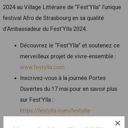
2024 au Village Littéraire de “Fest’Ylla” l’unique
festival Afro de Strasbourg en sa qualité
d’Ambassadeur du Fest’Ylla 2024.
Découvrez le “Fest’Ylla” et soutenez ce
merveilleux projet de vivre-ensemble :
www.festylla.com
Inscrivez-vous à la journée Portes
Ouvertes du 17 mai pour en savoir plus
sur Fest’Ylla :
https://festylla.com/festylla-
2024_inscription-a-la-jpo/