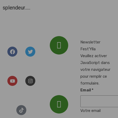
splendeur…..
Newsletter
Fest'Ylla
Veuillez activer
Addresse :
JavaScript dans
Plan d'Eau du
votre navigateur
Baggersee, 67000
pour remplir ce
Illkirch-
formulaire.
Graffenstaden
Email
*
Votre email
Email :