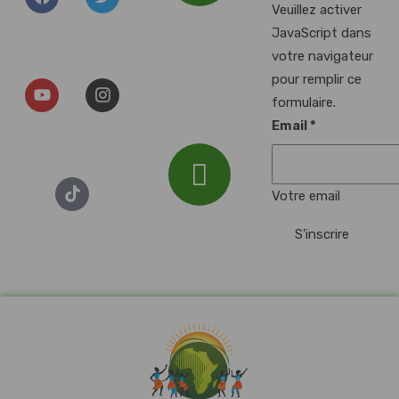
Veuillez activer
Addresse :
JavaScript dans
Plan d'Eau du
votre navigateur
Baggersee, 67000
pour remplir ce
Illkirch-
formulaire.
Graffenstaden
Email
*
Votre email
Email :
S'inscrire
festylla7@gmail.com