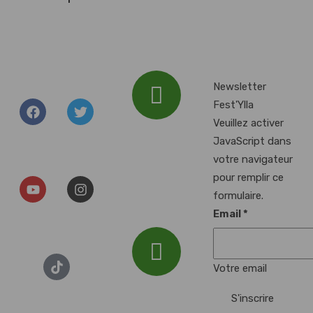
Newsletter
Fest'Ylla
Veuillez activer
Addresse :
JavaScript dans
Plan d'Eau du
votre navigateur
Baggersee, 67000
pour remplir ce
Illkirch-
formulaire.
Graffenstaden
Email
*
Votre email
Email :
S'inscrire
festylla7@gmail.com