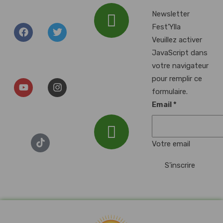
Newsletter
Fest'Ylla
Veuillez activer
Addresse :
JavaScript dans
Plan d'Eau du
votre navigateur
Baggersee, 67000
pour remplir ce
Illkirch-
formulaire.
Graffenstaden
Email
*
Votre email
Email :
S'inscrire
festylla7@gmail.com