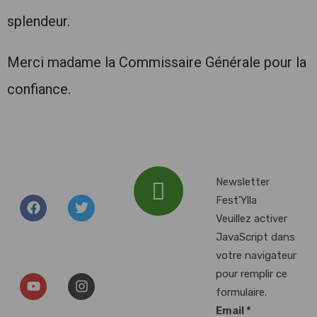
splendeur.
Merci madame la Commissaire Générale pour la
confiance.
Newsletter
Fest'Ylla
Veuillez activer
Addresse :
JavaScript dans
Plan d'Eau du
votre navigateur
Baggersee, 67000
pour remplir ce
Illkirch-
formulaire.
Graffenstaden
Email
*