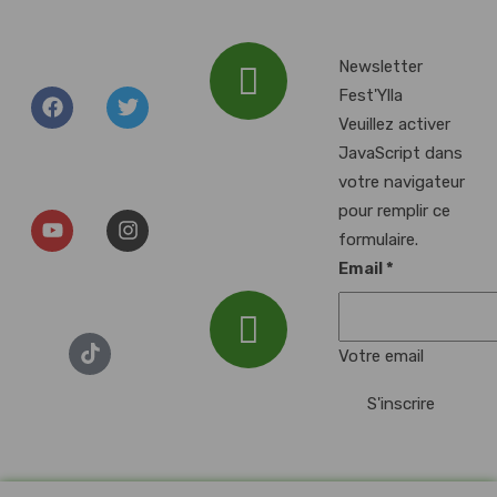
Newsletter
Fest'Ylla
Veuillez activer
Addresse :
JavaScript dans
Plan d'Eau du
votre navigateur
Baggersee, 67000
pour remplir ce
Illkirch-
formulaire.
Graffenstaden
Email
*
Votre email
Email :
S'inscrire
festylla7@gmail.com