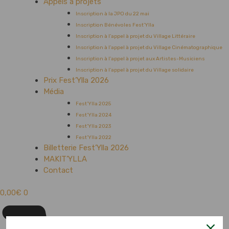
Appels à projets
Inscription à la JPO du 22 mai
Inscription Bénévoles Fest’Ylla
Inscription à l’appel à projet du Village Littéraire
Inscription à l’appel à projet du Village Cinématographique
Inscription à l’appel à projet aux Artistes-Musiciens
Inscription à l’appel à projet du Village solidaire
Prix Fest’Ylla 2026
Média
Fest’Ylla 2025
Fest’Ylla 2024
Fest’Ylla 2023
Fest’Ylla 2022
Billetterie Fest’Ylla 2026
MAKIT’YLLA
Contact
0,00
€
0