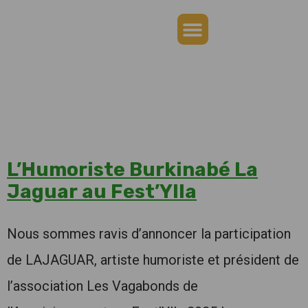
Appels à projets
Prix Fest’Ylla 2026
Billetterie Fest’Ylla 2026
L’Humoriste Burkinabé La
Jaguar au Fest’Ylla
Nous sommes ravis d’annoncer la participation
de LAJAGUAR, artiste humoriste et président de
l’association L
es Vagabonds de