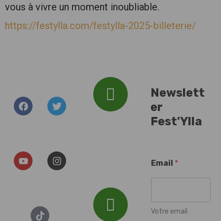
vous à vivre un moment inoubliable.
https://festylla.com/festylla-2025-billeterie/
Newslett
er
Addresse :
Fest'Ylla
Plan d'Eau du
Baggersee, 67000
Illkirch-
Email
*
Graffenstaden
Votre email