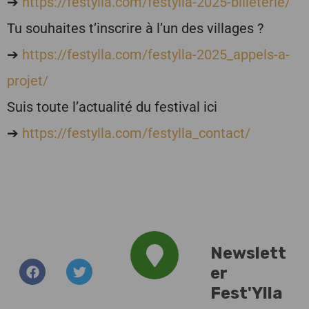
➔
https://festylla.com/festylla-2025-billeterie/
Tu souhaites t’inscrire à l’un des villages ?
➔
https://festylla.com/festylla-2025_appels-a-
projet/
Suis toute l’actualité du festival ici
➔
https://festylla.com/festylla_contact/
Newslett
er
Addresse :
Fest'Ylla
Plan d'Eau du