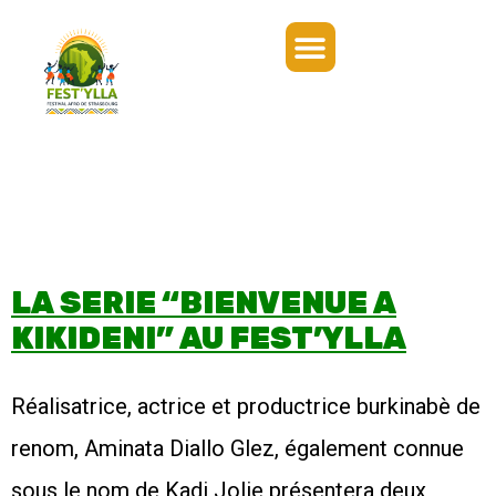
Appels à projets
Prix Fest’Ylla 2026
Billetterie Fest’Ylla 2026
LA SERIE “BIENVENUE A
KIKIDENI” AU FEST’YLLA
Réalisatrice, actrice et productrice burkinabè de
renom, Aminata Diallo Glez, également connue
sous le nom de Kadi Jolie présentera deux