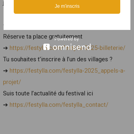
juin dédiée à la mobilisation de fonds pour la
Je m'inscris
lutte contre le cancer du sein.
————
Réserve ta place gratuitement
➔
https://festylla.com/festylla-2025-billeterie/
Tu souhaites t’inscrire à l’un des villages ?
➔
https://festylla.com/festylla-2025_appels-a-
projet/
Suis toute l’actualité du festival ici
➔
https://festylla.com/festylla_contact/