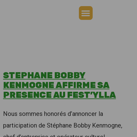
Appels à projets
Prix Fest’Ylla 2026
Billetterie Fest’Ylla 2026
STEPHANE BOBBY
KENMOGNE AFFIRME SA
PRESENCE AU FEST’YLLA
Nous sommes honorés d’annoncer la
participation de Stéphane Bobby Kenmogne,