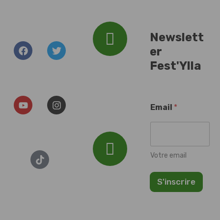
Newslett
er
Addresse :
Fest'Ylla
Plan d'Eau du
Baggersee, 67000
Illkirch-
Email
*
Graffenstaden
Votre email
Email :
S'inscrire
festylla7@gmail.com