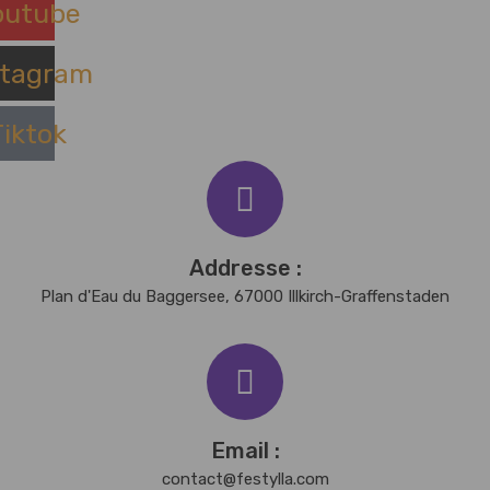
outube
stagram
Tiktok
Addresse :
Plan d'Eau du Baggersee, 67000 Illkirch-Graffenstaden
Email :
contact@festylla.com