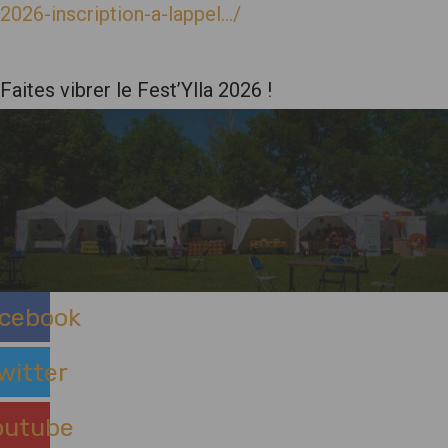
2026-inscription-a-lappel…/
Faites vibrer le Fest’Ylla 2026 !
cebook
witter
outube