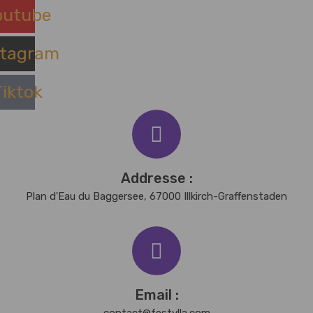
outube
stagram
Tiktok
Addresse :
Plan d'Eau du Baggersee, 67000 Illkirch-Graffenstaden
Email :
contact@festylla.com