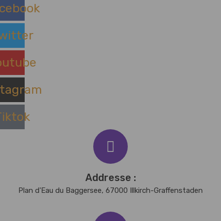
cebook
witter
outube
stagram
Tiktok
Addresse :
Plan d'Eau du Baggersee, 67000 Illkirch-Graffenstaden