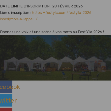
DATE LIMITE D’INSCRIPTION : 28 FÉVRIER 2026
Lien d’inscription :
https://festylla.com/festylla-2026-
inscription-a-lappel…/
Donnez une voix et une scène à vos mots au Fest’Ylla 2026 !
cebook
witter