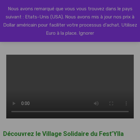
Nous avons remarqué que vous vous trouvez dans le pays
suivant : Etats-Unis (USA). Nous avons mis à jour nos prix à
Dollar américain pour faciliter votre processus d'achat.
Utilisez
Appels à projets
Prix Fest’Ylla 2026
Billetterie Fest’Ylla 2026
Euro à la place.
Ignorer
Découvrez le Village Solidaire du Fest’Ylla