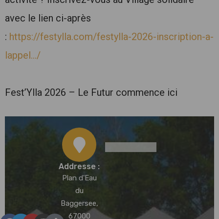
avec le lien ci-après
:
https://festylla.com/festylla-2026-inscription-a-
lappel…/
Fest’Ylla 2026 – Le Futur commence ici
Addresse :
Plan d'Eau
du
Baggersee,
67000