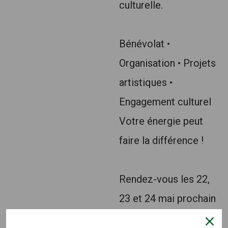
culturelle.
Bénévolat •
Organisation • Projets
artistiques •
Engagement culturel
Votre énergie peut
faire la différence !
Rendez-vous les 22,
23 et 24 mai prochain
pour vivre le Fest’Ylla