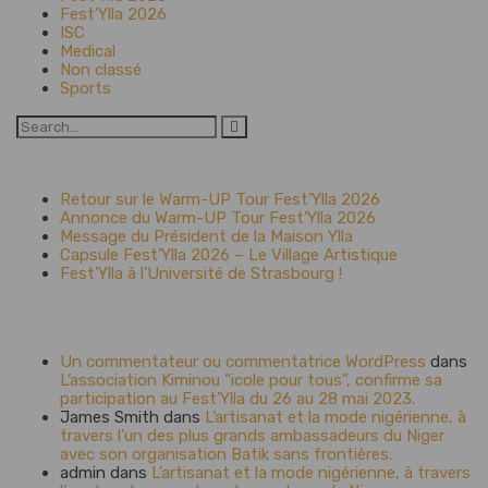
Fest'Ylla 2026
ISC
Medical
Non classé
Sports
Search
for:
Articles récents
Retour sur le Warm-UP Tour Fest’Ylla 2026
Annonce du Warm-UP Tour Fest’Ylla 2026
Message du Président de la Maison Ylla
Capsule Fest’Ylla 2026 – Le Village Artistique
Fest’Ylla à l’Université de Strasbourg !
Commentaires récents
Un commentateur ou commentatrice WordPress
dans
L’association Kiminou “icole pour tous”, confirme sa
participation au Fest’Ylla du 26 au 28 mai 2023.
James Smith
dans
L’artisanat et la mode nigérienne, à
travers l’un des plus grands ambassadeurs du Niger
avec son organisation Batik sans frontières.
admin
dans
L’artisanat et la mode nigérienne, à travers