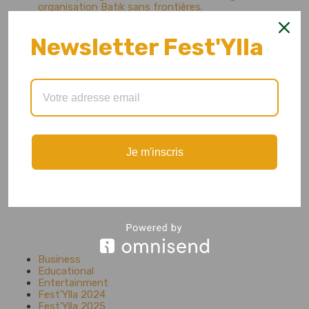
organisation Batik sans frontières.
Archives
Newsletter Fest'Ylla
mai 2026
mars 2026
janvier 2026
mai 2025
avril 2025
février 2025
août 2024
juin 2024
Je m'inscris
mai 2024
avril 2024
mars 2024
février 2024
mai 2023
Catégories
Business
Educational
Entertainment
Fest'Ylla 2024
Fest'Ylla 2025